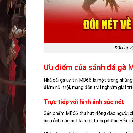
Đôi nét v
Ưu điểm của sảnh đá gà
Nhà cái gà uy tín MB66 là một trong những
điểm nổi trội, mang đến trải nghiệm giải trí
Trực tiếp với hình ảnh sắc nét
Sản phẩm MB66 thu hút đông đảo người chơi
hình ảnh sắc nét là một trong những yếu tố