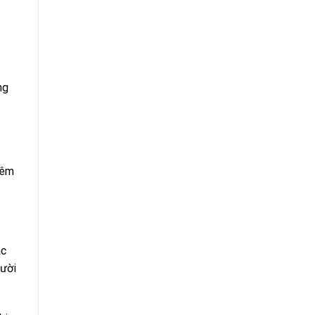
ng
hêm
ác
gười