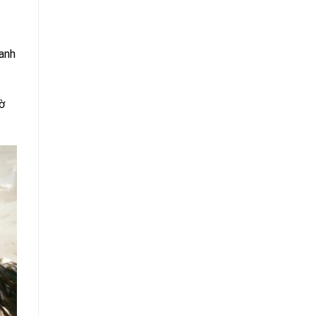
hanh
iờ