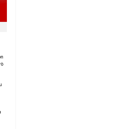
ôn
rò
u
à