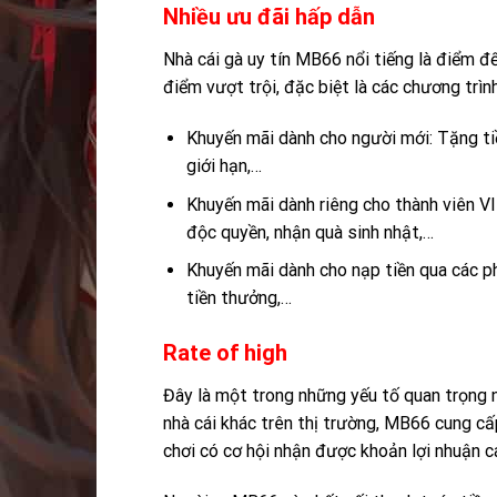
Nhiều ưu đãi hấp dẫn
Nhà cái gà uy tín MB66 nổi tiếng là điểm 
điểm vượt trội, đặc biệt là các chương trìn
Khuyến mãi dành cho người mới: Tặng tiề
giới hạn,…
Khuyến mãi dành riêng cho thành viên VI
độc quyền, nhận quà sinh nhật,…
Khuyến mãi dành cho nạp tiền qua các p
tiền thưởng,…
Rate of high
Đây là một trong những yếu tố quan trọng nh
nhà cái khác trên thị trường, MB66 cung cấ
chơi có cơ hội nhận được khoản lợi nhuận c