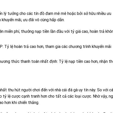
đến lý tưởng cho các tín đồ đam mê mê hoặc bởi sở hữu nhiều ưu
h khuyến mãi, ưu đãi vô cùng hấp dẫn.
n miễn phí, thưởng nạp tiền lần đầu với tỷ giá cao, hoàn trả khô
P: Tỷ lệ hoàn trả cao hơn, tham gia các chương trình khuyến mãi
hương thức thanh toán nhất định: Tỷ lệ nạp tiền cao hơn, nhận t
ất thu hút người chơi đến với nhà cái đá gà uy tín này. So với c
p tỷ lệ cược cạnh tranh hơn cho tất cả các loại cược. Nhờ vậy, n
ao hơn khi chiến thắng.