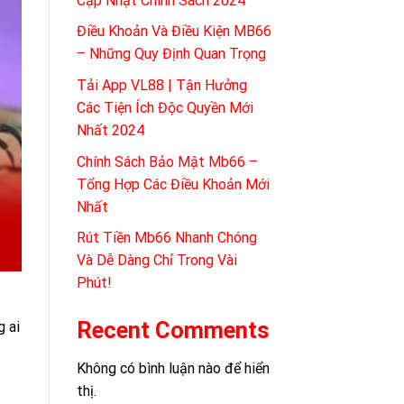
Cập Nhật Chính Sách 2024
Điều Khoản Và Điều Kiện MB66
– Những Quy Định Quan Trọng
Tải App VL88 | Tận Hưởng
Các Tiện Ích Độc Quyền Mới
Nhất 2024
Chính Sách Bảo Mật Mb66 –
Tổng Hợp Các Điều Khoản Mới
Nhất
Rút Tiền Mb66 Nhanh Chóng
Và Dễ Dàng Chỉ Trong Vài
Phút!
Recent Comments
g ai
Không có bình luận nào để hiển
thị.