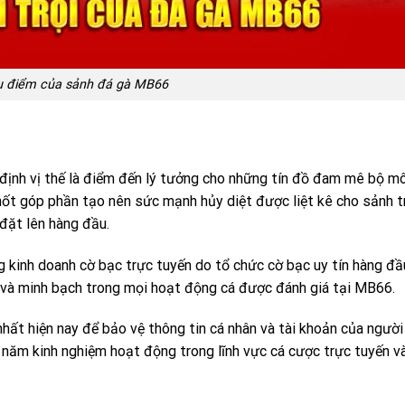
 điểm của sảnh đá gà MB66
 định vị thế là điểm đến lý tưởng cho những tín đồ đam mê bộ m
hốt góp phần tạo nên sức mạnh hủy diệt được liệt kê cho sảnh t
 đặt lên hàng đầu.
 kinh doanh cờ bạc trực tuyến do tổ chức cờ bạc uy tín hàng đầ
 và minh bạch trong mọi hoạt động cá được đánh giá tại MB66.
ất hiện nay để bảo vệ thông tin cá nhân và tài khoản của người
 năm kinh nghiệm hoạt động trong lĩnh vực cá cược trực tuyến v