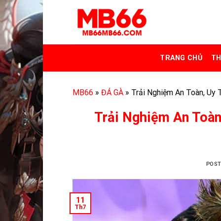
Skip
to
content
TRANG CHỦ
TH
MB66
»
ĐÁ GÀ
»
Trải Nghiệm An Toàn, Uy 
Trải Nghiệm An Toàn
POS
11
Th7