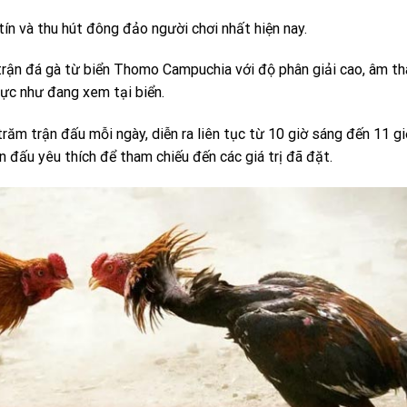
ín và thu hút đông đảo người chơi nhất hiện nay.
trận đá gà từ biển Thomo Campuchia với độ phân giải cao, âm t
hực như đang xem tại biển.
trăm trận đấu mỗi ngày, diễn ra liên tục từ 10 giờ sáng đến 11 g
n đấu yêu thích để tham chiếu đến các giá trị đã đặt.