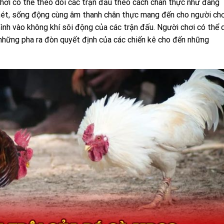
chơi có thể theo dõi các trận đấu theo cách chân thực như đang
 nét, sống động cùng âm thanh chân thực mang đến cho người chơ
ình vào không khí sôi động của các trận đấu. Người chơi có thể 
ừ những pha ra đòn quyết định của các chiến kê cho đến những