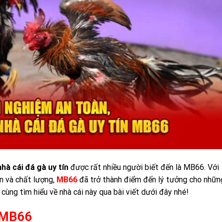
nhà cái đá gà uy tín
được rất nhiều người biết đến là MB66. Với
ín và chất lượng,
MB66
đã trở thành điểm đến lý tưởng cho nhữn
 cùng tìm hiểu về nhà cái này qua bài viết dưới đây nhé!
à MB66