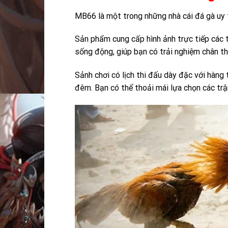
MB66 là một trong những nhà cái đá gà uy t
Sản phẩm cung cấp hình ảnh trực tiếp các 
sống động, giúp bạn có trải nghiệm chân t
Sảnh chơi có lịch thi đấu dày đặc với hàng 
đêm. Bạn có thể thoải mái lựa chọn các trậ