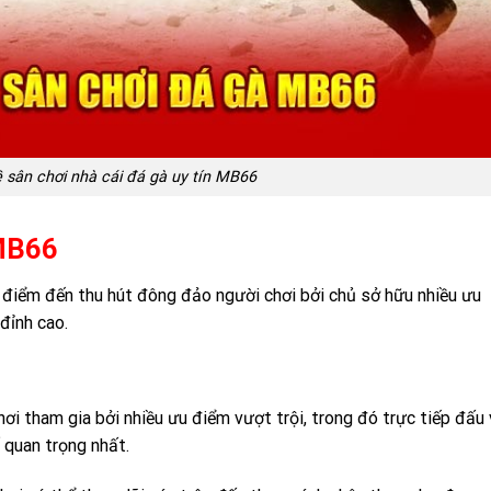
ề sân chơi nhà cái đá gà uy tín MB66
 MB66
 điểm đến thu hút đông đảo người chơi bởi chủ sở hữu nhiều ưu
 đỉnh cao.
 tham gia bởi nhiều ưu điểm vượt trội, trong đó trực tiếp đấu 
 quan trọng nhất.