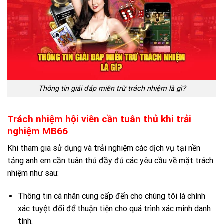
Thông tin giải đáp miễn trừ trách nhiệm là gì?
Trách nhiệm hội viên cần tuân thủ khi trải
nghiệm MB66
Khi tham gia sử dụng và trải nghiệm các dịch vụ tại nền
tảng anh em cần tuân thủ đầy đủ các yêu cầu về mặt trách
nhiệm như sau:
Thông tin cá nhân cung cấp đến cho chúng tôi là chính
xác tuyệt đối để thuận tiện cho quá trình xác minh danh
tính.