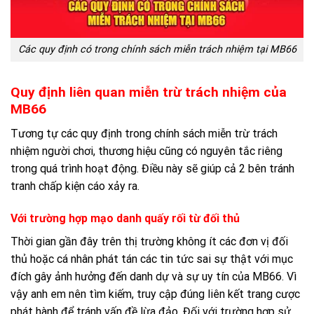
Các quy định có trong chính sách miễn trách nhiệm tại MB66
Quy định liên quan miễn trừ trách nhiệm của
MB66
Tương tự các quy định trong chính sách miễn trừ trách
nhiệm người chơi, thương hiệu cũng có nguyên tắc riêng
trong quá trình hoạt động. Điều này sẽ giúp cả 2 bên tránh
tranh chấp kiện cáo xảy ra.
Với trường hợp mạo danh quấy rối từ đối thủ
Thời gian gần đây trên thị trường không ít các đơn vị đối
thủ hoặc cá nhân phát tán các tin tức sai sự thật với mục
đích gây ảnh hưởng đến danh dự và sự uy tín của MB66. Vì
vậy anh em nên tìm kiếm, truy cập đúng liên kết trang cược
phát hành để tránh vấn đề lừa đảo. Đối với trường hợp sử