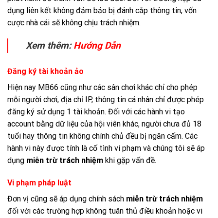
dụng liên kết không đảm bảo bị đánh cắp thông tin, vốn
cược nhà cái sẽ không chịu trách nhiệm.
Xem thêm:
Hướng Dẫn
Đăng ký tài khoản ảo
Hiện nay MB66 cũng như các sân chơi khác chỉ cho phép
mỗi người chơi, địa chỉ IP, thông tin cá nhân chỉ được phép
đăng ký sử dụng 1 tài khoản. Đối với các hành vi tạo
account bằng dữ liệu của hội viên khác, người chưa đủ 18
tuổi hay thông tin không chính chủ đều bị ngăn cấm. Các
hành vi này được tính là cố tình vi phạm và chúng tôi sẽ áp
dụng
miễn trừ trách nhiệm
khi gặp vấn đề.
Vi phạm pháp luật
Đơn vị cũng sẽ áp dụng chính sách
miễn trừ trách nhiệm
đối với các trường hợp không tuân thủ điều khoản hoặc vi