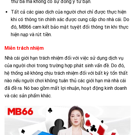
thứ ba mà không có sự đồng ý từ bạn.
Tất cả các giao dịch của người chơi chỉ được thực hiện
khi có thông tin chính xác được cung cấp cho nhà cái. Do
đó, MB66 cam kết bảo mật tuyệt đối thông tin khi thực
hiện nạp và rút tiền.
Miễn trách nhiệm
Nhà cái giới hạn trách nhiệm đối với việc sử dụng dịch vụ
của người chơi trong trường hợp phát sinh vấn đề. Do đó,
hệ thống sẽ không chịu trách nhiệm đối với bất kỳ tổn thất
nào nếu người chơi không tuân thủ các giới hạn mà nhà cái
đã đề ra. Nó bao gồm mất lợi nhuận, hoạt động kinh doanh
và các sản phẩm khác.