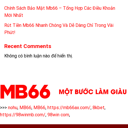
Chính Sách Bảo Mật Mb66 – Tổng Hợp Các Điều Khoản
Mới Nhất
Rút Tiền Mb66 Nhanh Chóng Và Dễ Dàng Chỉ Trong Vài
Phút!
Recent Comments
Không có bình luận nào để hiển thị.
>>>
nohu
,
MB66
,
MB66
,
https://mb66ax.com/
,
8kbet
,
https://98winmb.com/
,
98win com
,