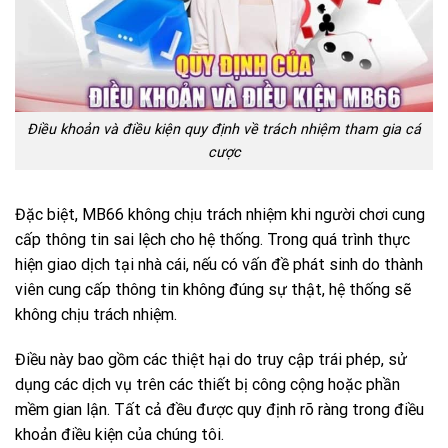
Điều khoản và điều kiện quy định về trách nhiệm tham gia cá
cược
Đặc biệt, MB66 không chịu trách nhiệm khi người chơi cung
cấp thông tin sai lệch cho hệ thống. Trong quá trình thực
hiện giao dịch tại nhà cái, nếu có vấn đề phát sinh do thành
viên cung cấp thông tin không đúng sự thật, hệ thống sẽ
không chịu trách nhiệm.
Điều này bao gồm các thiệt hại do truy cập trái phép, sử
dụng các dịch vụ trên các thiết bị công cộng hoặc phần
mềm gian lận. Tất cả đều được quy định rõ ràng trong điều
khoản điều kiện của chúng tôi.