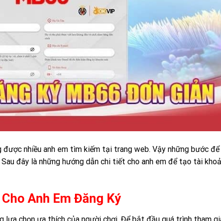
g được nhiều anh em tìm kiếm tại trang web. Vậy những bước để
 Sau đây là những hướng dẫn chi tiết cho anh em để tạo tài kho
t Cho Anh Em Đăng Ký
lựa chọn ưa thích của người chơi. Để bắt đầu quá trình tham gi