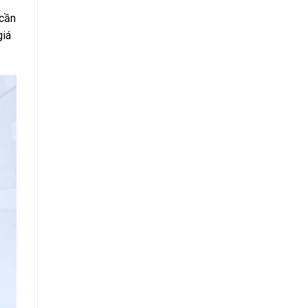
 cần
giá