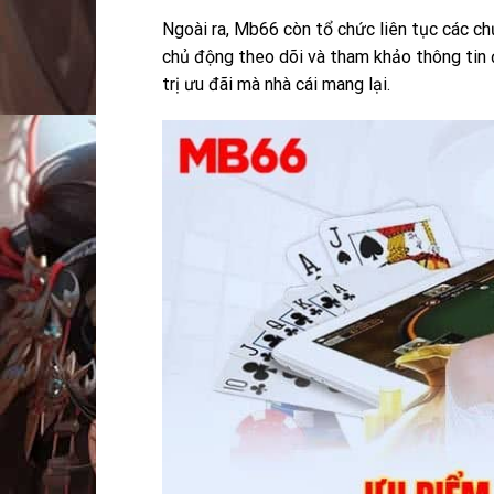
Ngoài ra, Mb66 còn tổ chức liên tục các ch
chủ động theo dõi và tham khảo thông tin 
trị ưu đãi mà nhà cái mang lại.