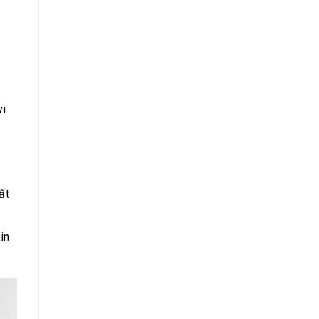
vi
ất
in