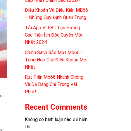
Cập Nhật Chính Sách 2024
Điều Khoản Và Điều Kiện MB66
– Những Quy Định Quan Trọng
Tải App VL88 | Tận Hưởng
Các Tiện Ích Độc Quyền Mới
Nhất 2024
Chính Sách Bảo Mật Mb66 –
Tổng Hợp Các Điều Khoản Mới
Nhất
Rút Tiền Mb66 Nhanh Chóng
Và Dễ Dàng Chỉ Trong Vài
Phút!
ản
Recent Comments
Không có bình luận nào để hiển
thị.
a,