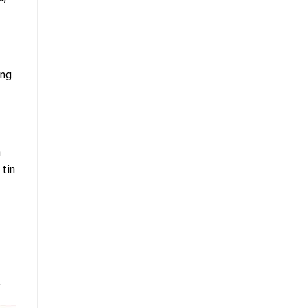
ụng
n
 tin
.