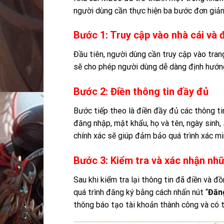
người dùng cần thực hiện ba bước đơn giản
Bước 1: Truy cập vào nhà cái và 
Đầu tiên, người dùng cần truy cập vào tran
sẽ cho phép người dùng dễ dàng định hướng
Bước 2: Điền thông tin đầy đủ
Bước tiếp theo là điền đầy đủ các thông ti
đăng nhập, mật khẩu, họ và tên, ngày sinh, 
chính xác sẽ giúp đảm bảo quá trình xác mi
Bước 3: Kiểm tra và xác nhận nh
Sau khi kiểm tra lại thông tin đã điền và đ
quá trình đăng ký bằng cách nhấn nút “
Đăn
thông báo tạo tài khoản thành công và có t