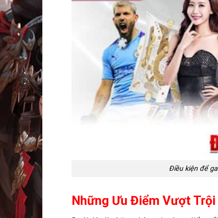
Điều kiện để ga
Những Ưu Điểm Vượt Trội